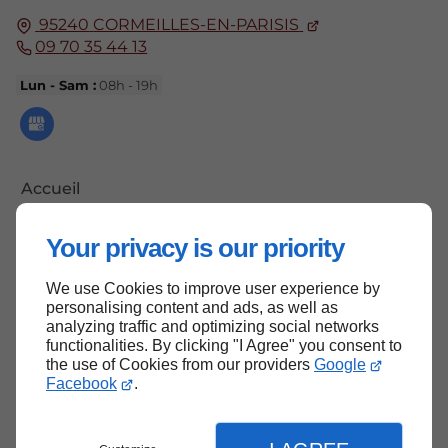
95240
CORMEILLES-EN-PARISIS
09 70 35 44 13
Lun - Sam :
08h - 19h
Accueil
Contactez-nous
Your privacy is our priority
Mentions légales
Plan du site
We use Cookies to improve user experience by
personalising content and ads, as well as
analyzing traffic and optimizing social networks
functionalities. By clicking "I Agree" you consent to
the use of Cookies from our providers
Google
Haut de page
Facebook
.