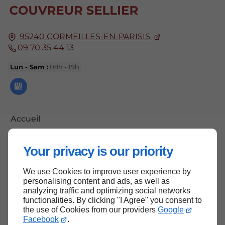
95240
CORMEILLES-EN-PARISIS
09 70 35 44 13
Lun - Sam :
08h - 19h
Accueil
Contactez-nous
Your privacy is our priority
Mentions légales
Plan du site
We use Cookies to improve user experience by
personalising content and ads, as well as
analyzing traffic and optimizing social networks
functionalities. By clicking "I Agree" you consent to
the use of Cookies from our providers
Google
Haut de page
Facebook
.