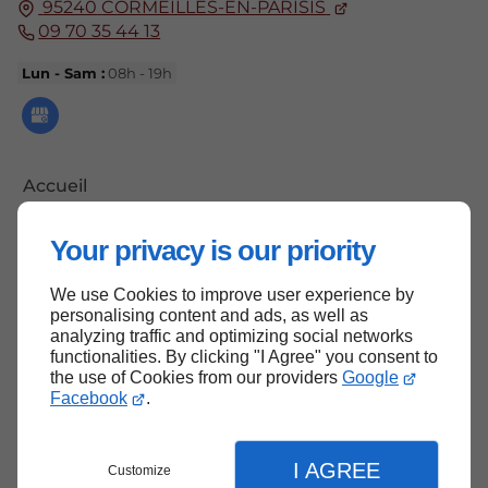
95240
CORMEILLES-EN-PARISIS
09 70 35 44 13
Lun - Sam :
08h - 19h
Accueil
Contactez-nous
Your privacy is our priority
Mentions légales
Plan du site
We use Cookies to improve user experience by
personalising content and ads, as well as
analyzing traffic and optimizing social networks
functionalities. By clicking "I Agree" you consent to
the use of Cookies from our providers
Google
Haut de page
Facebook
.
I AGREE
Customize