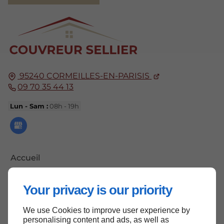
95240
CORMEILLES-EN-PARISIS
09 70 35 44 13
Lun - Sam :
08h - 19h
Accueil
Contactez-nous
Your privacy is our priority
Mentions légales
Plan du site
We use Cookies to improve user experience by
personalising content and ads, as well as