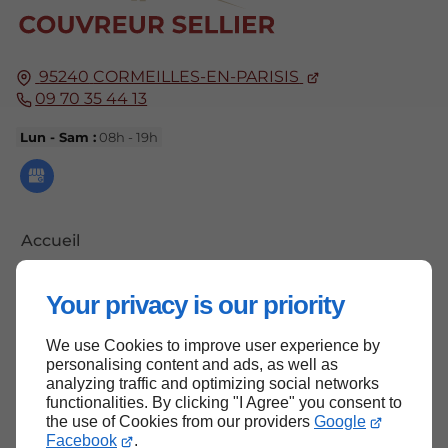
95240
CORMEILLES-EN-PARISIS
09 70 35 44 13
Lun - Sam :
08h - 19h
Accueil
Contactez-nous
Your privacy is our priority
Mentions légales
Plan du site
We use Cookies to improve user experience by
personalising content and ads, as well as
analyzing traffic and optimizing social networks
functionalities. By clicking "I Agree" you consent to
the use of Cookies from our providers
Google
Haut de page
Facebook
.